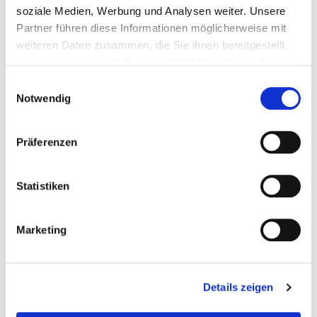
soziale Medien, Werbung und Analysen weiter. Unsere
RÖSLE Pizzarad
Partner führen diese Informationen möglicherweise mit
19,90 €*
weiteren Daten zusammen, die Sie ihnen bereitgestellt
haben oder die sie im Rahmen Ihrer Nutzung der Dienste
gesammelt haben.
Einwilligungsauswahl
Produktdetails
Notwendig
Sofort verfügbar
Präferenzen
solange der Vorrat reicht
Ab 30€ versandkostenfrei
Statistiken
Marketing
Details zeigen