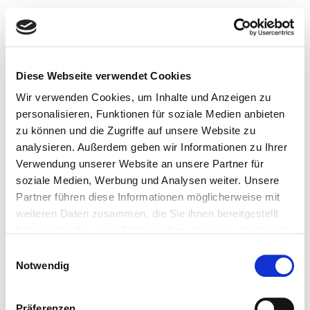
kamdi24
Weekend Deal
Diese Webseite verwendet Cookies
Kategorie:
Wir verwenden Cookies, um Inhalte und Anzeigen zu
personalisieren, Funktionen für soziale Medien anbieten
Uncategorized
zu können und die Zugriffe auf unsere Website zu
analysieren. Außerdem geben wir Informationen zu Ihrer
DAS KAMDI24
Verwendung unserer Website an unsere Partner für
soziale Medien, Werbung und Analysen weiter. Unsere
PIZZASPECIAL: VIER PIZZA-
Partner führen diese Informationen möglicherweise mit
TIPPS VON STERNEKOCH
weiteren Daten zusammen, die Sie ihnen bereitgestellt
haben oder die sie im Rahmen Ihrer Nutzung der Dienste
STEPHAN MIESSNE
gesammelt haben.
Einwilligungsauswahl
Notwendig
0351 25930011 DAS KAMDI24 PIZZASPECIAL: VIER
PIZZA-TIPPS VON STERNEKOCH STEPHAN MIESSNER
Präferenzen